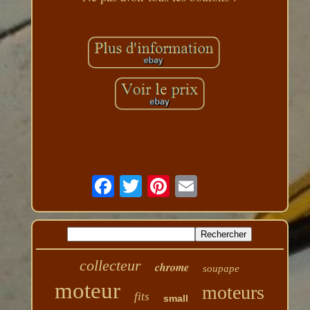
collecteur
chrome
soupape
moteur
moteurs
fits
small