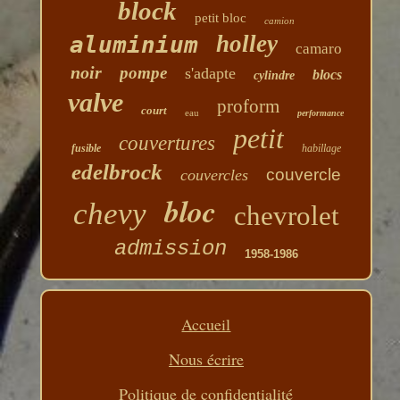
block
petit bloc
camion
holley
aluminium
camaro
noir
pompe
s'adapte
blocs
cylindre
valve
proform
court
eau
performance
petit
couvertures
fusible
habillage
edelbrock
couvercle
couvercles
bloc
chevy
chevrolet
admission
1958-1986
Accueil
Nous écrire
Politique de confidentialité