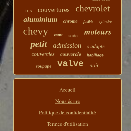
chevrolet
couvertures
fits
aluminium
chrome
cylindre
fusible
chevy
moteurs
court
camion
petit
admission
s'adapte
couvercles
couvercle
habillage
valve
noir
soupape
Accueil
Nous écrire
Politique de confidentialité
Termes d'utilisation