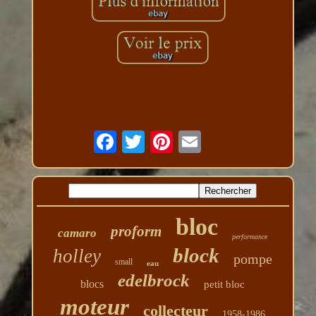
bloc
proform
camaro
performance
block
holley
pompe
small
eau
edelbrock
blocs
petit bloc
moteur
collecteur
1958-1986