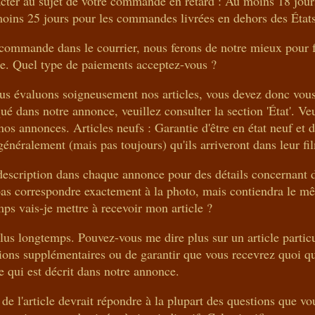
acter au sujet de votre commande en retard : Au moins 18 jour
oins 25 jours pour les commandes livrées en dehors des État
e commande dans le courrier, nous ferons de notre mieux pour 
te. Quel type de paiements acceptez-vous ?
ous évaluons soigneusement nos articles, vous devez donc vous
qué dans notre annonce, veuillez consulter la section 'État'. Veu
nos annonces. Articles neufs : Garantie d'être en état neuf et 
généralement (mais pas toujours) qu'ils arriveront dans leur fi
 description dans chaque annonce pour des détails concernant d
e pas correspondre exactement à la photo, mais contiendra le 
s vais-je mettre à recevoir mon article ?
lus longtemps. Pouvez-vous me dire plus sur un article partic
ons supplémentaires ou de garantir que vous recevrez quoi qu
e qui est décrit dans notre annonce.
 de l'article devrait répondre à la plupart des questions que vo