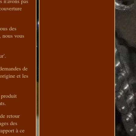
s n'avons pas
 couverture
vous des
e, nous vous
r'.
s demandes de
origine et les
 produit
ts.
 de retour
ages des
rapport à ce