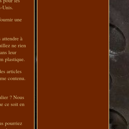
s pour les
s-Unis.
fournir une
 attendre à
illez ne rien
dans leur
lm plastique.
es articles
même contenu.
ulier ? Nous
e ce soit en
us pourriez