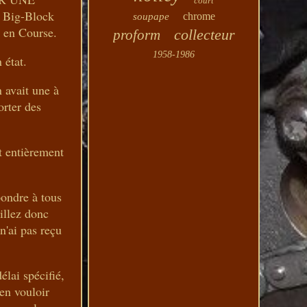
court
Big-Block
chrome
soupape
 en Course.
collecteur
proform
1958-1986
 état.
n avait une à
orter des
nt entièrement
ondre à tous
uillez donc
n'ai pas reçu
élai spécifié,
ien vouloir