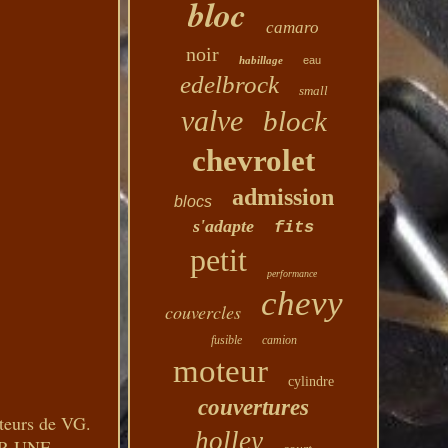
bloc
camaro
noir
habillage
eau
edelbrock
small
valve
block
chevrolet
admission
blocs
s'adapte
fits
petit
performance
chevy
couvercles
fusible
camion
moteur
cylindre
couvertures
urs de VG.
holley
R UNE