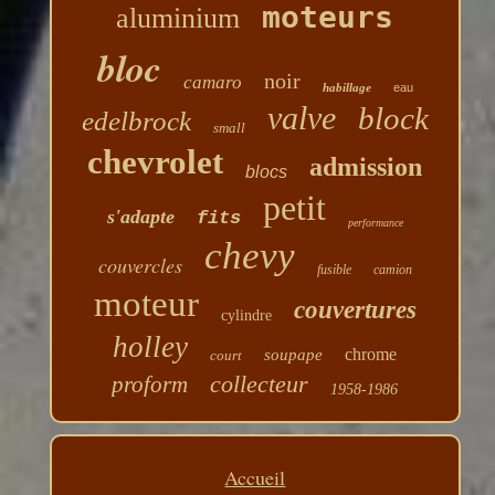
moteurs
aluminium
bloc
noir
camaro
habillage
eau
valve
block
edelbrock
small
chevrolet
admission
blocs
petit
s'adapte
fits
performance
chevy
couvercles
fusible
camion
moteur
couvertures
cylindre
holley
chrome
soupape
court
collecteur
proform
1958-1986
Accueil