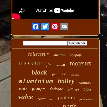
collecteur
chrome
soupape
moteur
moteurs
fits
small
block
petit bloc
camion
holley
aluminium
camaro
noir
pompe
s'adapte
blocs
cylindre
valve
proform
court
eau
performance
petit