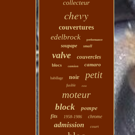
collecteur
chevy
couvertures
edelbrock
performance
soupape
small
valve
couvercles
camaro
blocs
camion
petit
noir
habillage
fusible
eau
moteur
block
pompe
fits
chrome
1958-1986
admission
court