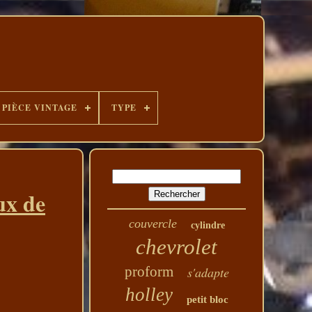
PIÈCE VINTAGE
TYPE
ux de
couvercle
cylindre
chevrolet
proform
s'adapte
holley
petit bloc