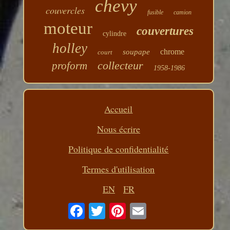
chevy
couvercles
fusible
camion
moteur
couvertures
cylindre
holley
chrome
soupape
court
collecteur
proform
1958-1986
Accueil
Nous écrire
Politique de confidentialité
Termes d'utilisation
EN
FR