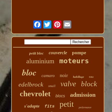
couvercle
pompe
petit bloc
moteurs
aluminium
bloc
noir
camaro
habillage
eau
valve
block
edelbrock
small
chevrolet
admission
blocs
petit
s'adapte
fits
performance