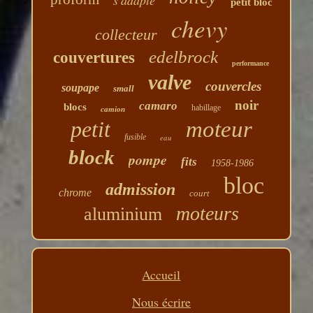
petit bloc
chevy
collecteur
edelbrock
couvertures
performance
valve
couvercles
soupape
small
noir
camaro
blocs
habillage
camion
petit
moteur
fusible
eau
block
pompe
fits
1958-1986
bloc
admission
chrome
court
moteurs
aluminium
Accueil
Nous écrire