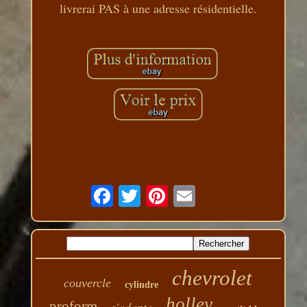
livrerai PAS à une adresse résidentielle.
chevrolet
couvercle
cylindre
holley
proform
s'adapte