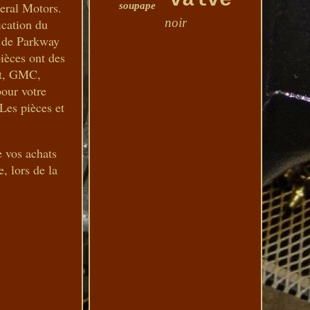
valve
neral Motors.
soupape
noir
ication du
n de Parkway
ièces ont des
let, GMC,
our votre
es pièces et
e vos achats
, lors de la