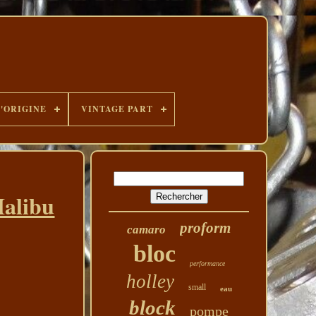
D'ORIGINE
VINTAGE PART
Malibu
proform
camaro
bloc
performance
holley
small
eau
block
pompe