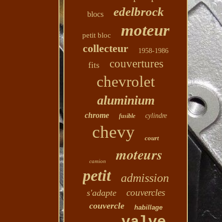
edelbrock
blocs
moteur
petit bloc
collecteur
1958-1986
couvertures
fits
chevrolet
aluminium
chrome
cylindre
fusible
chevy
court
moteurs
camion
petit
admission
couvercles
s'adapte
couvercle
habillage