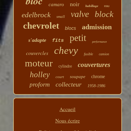
bloc
noir
camaro
habillage
eau
valve
block
edelbrock
small
chevrolet
admission
blocs
petit
s'adapte
fits
performance
chevy
couvercles
fusible
camion
moteur
couvertures
cylindre
holley
chrome
soupape
court
collecteur
proform
1958-1986
Accueil
Nous écrire